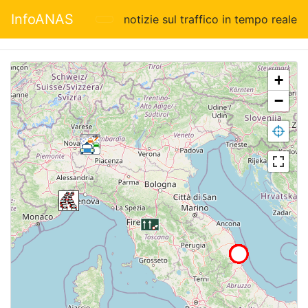
InfoANAS
notizie sul traffico in tempo reale
+
−