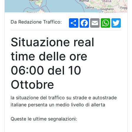
S
F
E
W
T
Da Redazione Traffico:
h
a
m
h
w
a
c
a
a
i
r
e
i
t
t
Situazione real
e
b
l
s
t
o
A
e
o
p
r
time delle ore
k
p
06:00 del 10
Ottobre
la situazione del traffico su strade e autostrade
italiane persenta un medio livello di allerta
Queste le ultime segnalazioni: