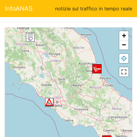
InfoANAS
notizie sul traffico in tempo reale
+
−