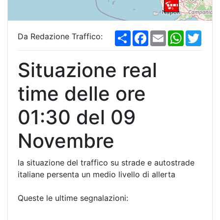
S
F
E
W
T
Da Redazione Traffico:
h
a
m
h
w
a
c
a
a
i
r
e
i
t
t
Situazione real
e
b
l
s
t
o
A
e
o
p
r
time delle ore
k
p
01:30 del 09
Novembre
la situazione del traffico su strade e autostrade
italiane persenta un medio livello di allerta
Queste le ultime segnalazioni: