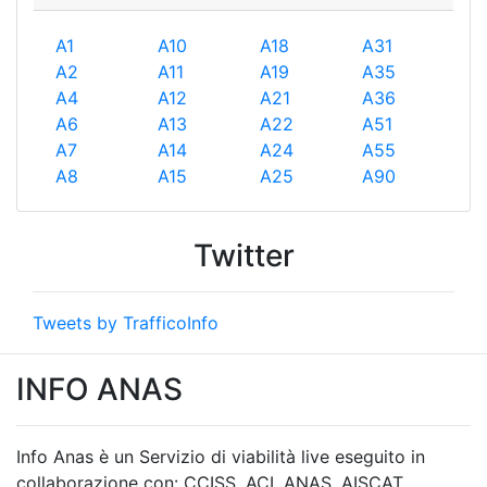
A1
A10
A18
A31
A2
A11
A19
A35
A4
A12
A21
A36
A6
A13
A22
A51
A7
A14
A24
A55
A8
A15
A25
A90
Twitter
Tweets by TrafficoInfo
INFO ANAS
Info Anas è un Servizio di viabilità live eseguito in
collaborazione con: CCISS, ACI, ANAS, AISCAT,