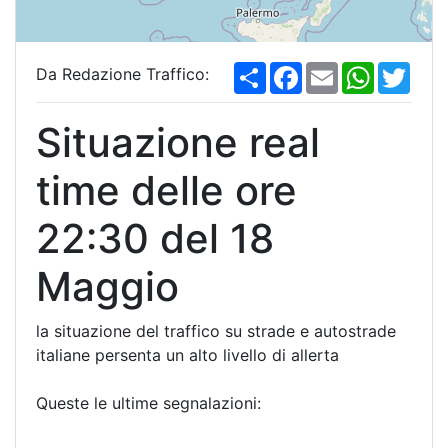
S
F
E
W
T
Da Redazione Traffico:
h
a
m
h
w
a
c
a
a
i
r
e
i
t
t
Situazione real
e
b
l
s
t
o
A
e
o
p
r
time delle ore
k
p
22:30 del 18
Maggio
la situazione del traffico su strade e autostrade
italiane persenta un alto livello di allerta
Queste le ultime segnalazioni: