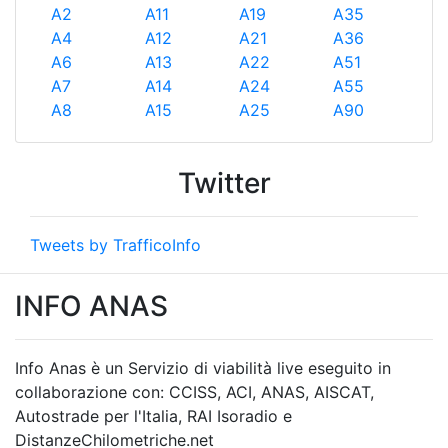
A2
A11
A19
A35
A4
A12
A21
A36
A6
A13
A22
A51
A7
A14
A24
A55
A8
A15
A25
A90
Twitter
Tweets by TrafficoInfo
INFO ANAS
Info Anas è un Servizio di viabilità live eseguito in
collaborazione con: CCISS, ACI, ANAS, AISCAT,
Autostrade per l'Italia, RAI Isoradio e
DistanzeChilometriche.net