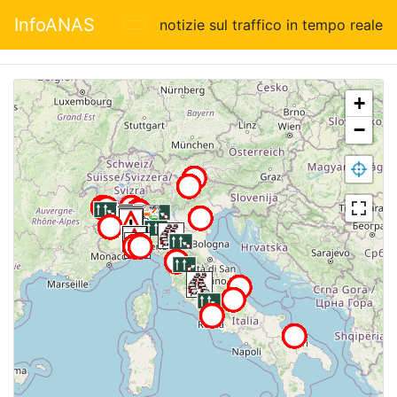
InfoANAS
notizie sul traffico in tempo reale
+
−