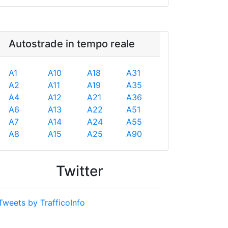
Autostrade in tempo reale
A1
A10
A18
A31
A2
A11
A19
A35
A4
A12
A21
A36
A6
A13
A22
A51
A7
A14
A24
A55
A8
A15
A25
A90
Twitter
Tweets by TrafficoInfo