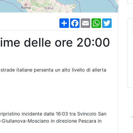
S
F
E
W
T
h
a
m
h
w
a
c
a
a
i
r
e
i
t
t
time delle ore 20:00
e
b
l
s
t
o
A
e
o
p
r
k
p
strade italiane persenta un alto livello di allerta
pristino incidente dalle 16:03 tra Svincolo San
-Giulianova-Mosciano in direzione Pescara in