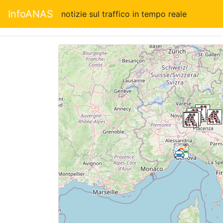
InfoANAS
notizie sul traffico in tempo reale