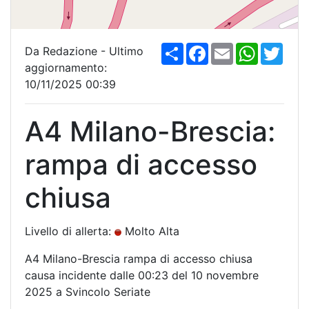
S
F
E
W
T
Da Redazione - Ultimo
h
a
m
h
w
aggiornamento:
a
c
a
a
i
r
e
i
t
t
10/11/2025 00:39
e
b
l
s
t
o
A
e
o
p
r
A4 Milano-Brescia:
k
p
rampa di accesso
chiusa
Livello di allerta:
Molto Alta
A4 Milano-Brescia rampa di accesso chiusa
causa incidente dalle 00:23 del 10 novembre
2025 a Svincolo Seriate