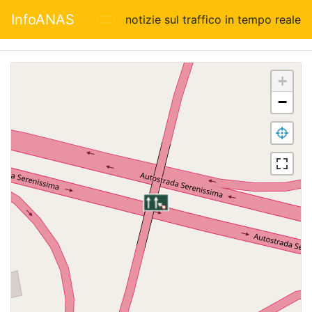
InfoANAS
notizie sul traffico in tempo reale
+
−