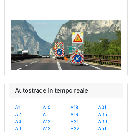
Autostrade in tempo reale
A1
A10
A18
A31
A2
A11
A19
A35
A4
A12
A21
A36
A6
A13
A22
A51